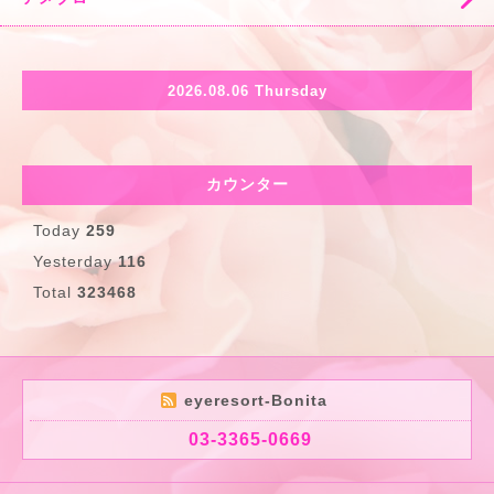
2026.08.06 Thursday
カウンター
Today
259
Yesterday
116
Total
323468
eyeresort-Bonita
03-3365-0669