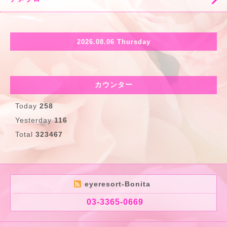
2026.08.06 Thursday
カウンター
Today
258
Yesterday
116
Total
323467
eyeresort-Bonita
03-3365-0669