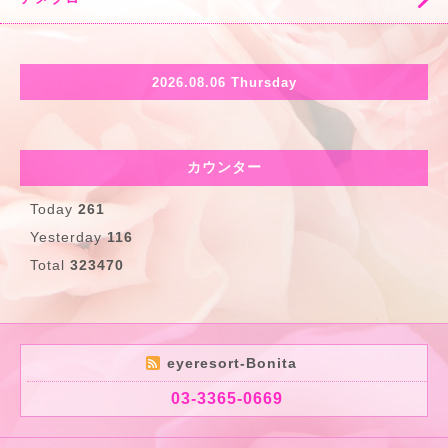
2026.08.06 Thursday
カウンター
Today
261
Yesterday
116
Total
323470
eyeresort-Bonita
03-3365-0669