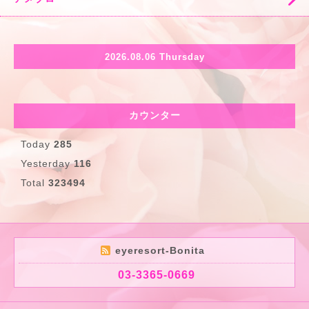
2026.08.06 Thursday
カウンター
Today
285
Yesterday
116
Total
323494
eyeresort-Bonita
03-3365-0669